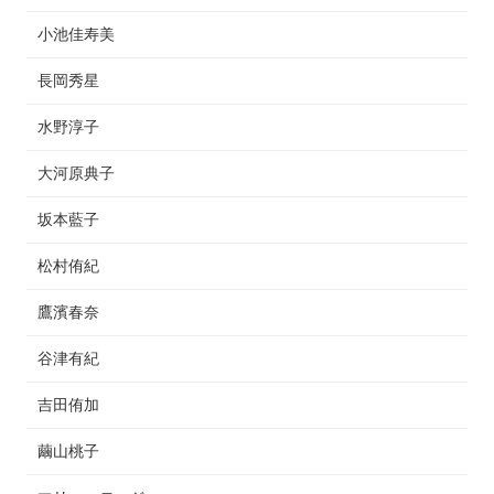
小池佳寿美
長岡秀星
水野淳子
大河原典子
坂本藍子
松村侑紀
鷹濱春奈
谷津有紀
吉田侑加
繭山桃子