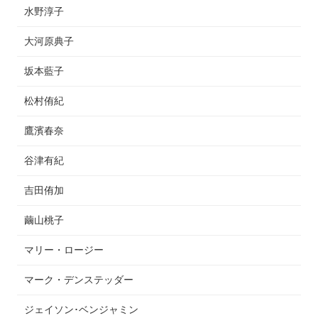
水野淳子
大河原典子
坂本藍子
松村侑紀
鷹濱春奈
谷津有紀
吉田侑加
繭山桃子
マリー・ロージー
マーク・デンステッダー
ジェイソン･ベンジャミン