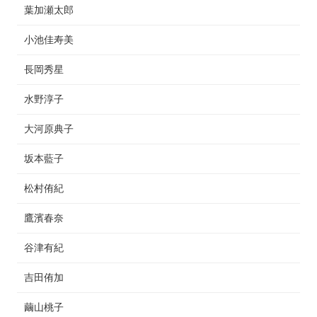
葉加瀬太郎
小池佳寿美
長岡秀星
水野淳子
大河原典子
坂本藍子
松村侑紀
鷹濱春奈
谷津有紀
吉田侑加
繭山桃子